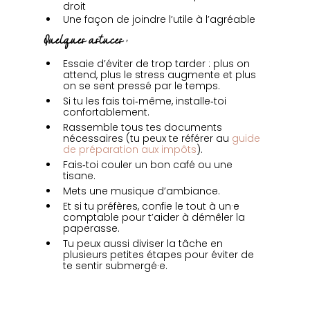
droit
Une façon de joindre l’utile à l’agréable
Quelques astuces :
Essaie d’éviter de trop tarder : plus on 
attend, plus le stress augmente et plus 
on se sent pressé par le temps.
Si tu les fais toi‑même, installe‑toi 
confortablement.
Rassemble tous tes documents 
nécessaires (tu peux te référer au 
guide 
de préparation aux impôts
).
Fais‑toi couler un bon café ou une 
tisane.
Mets une musique d’ambiance.
Et si tu préfères, confie le tout à un·e 
comptable pour t’aider à démêler la 
paperasse.
Tu peux aussi diviser la tâche en 
plusieurs petites étapes pour éviter de 
te sentir submergé·e.