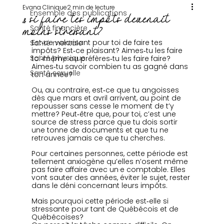
Evana Clinique
2 min de lecture
Ensemble des publications
& si faire tes impôts devenait
Santé financière
moins stressant?
Est‑ce valorisant pour toi de faire tes 
Santé mentale
impôts? Est‑ce plaisant? Aimes‑tu les faire 
Santé physique
toi‑même ou préfères‑tu les faire faire? 
Aimes‑tu savoir combien tu as gagné dans 
Santé sexuelle
ton année?
Ou, au contraire, est‑ce que tu angoisses 
dès que mars et avril arrivent, au point de 
repousser sans cesse le moment de t’y 
mettre? Peut‑être que, pour toi, c’est une 
source de stress parce que tu dois sortir 
une tonne de documents et que tu ne 
retrouves jamais ce que tu cherches.
Pour certaines personnes, cette période est 
tellement anxiogène qu’elles n’osent même 
pas faire affaire avec un·e comptable. Elles 
vont sauter des années, éviter le sujet, rester 
dans le déni concernant leurs impôts.
Mais pourquoi cette période est‑elle si 
stressante pour tant de Québécois et de 
Québécoises?