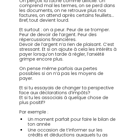
On perçoit la tâche comme difficile. On 
comprend mal les termes, on se perd dans 
les documents, on ne retrouve plus nos 
factures, on attend après certains feuillets… 
Bref, tout devient lourd.
Et surtout : on a peur. Peur de se tromper. 
Peur de devoir de l’argent. Peur des 
répercussions financières.
Devoir de l’argent n’a rien de plaisant. C’est 
stressant. Et si on ajoute à cela les intérêts à 
payer lorsqu’on tarde à régler, l’anxiété 
grimpe encore plus.
On pense même parfois aux pertes 
possibles si on n’a pas les moyens de 
payer.
Et si tu essayais de changer ta perspective 
face aux déclarations d’impôts?
Et si tu les associais à quelque chose de 
plus positif?
Par exemple :
Un moment parfait pour faire le bilan de 
ton année
Une occasion de t’informer sur les 
crédits et déductions auxquels tu as 