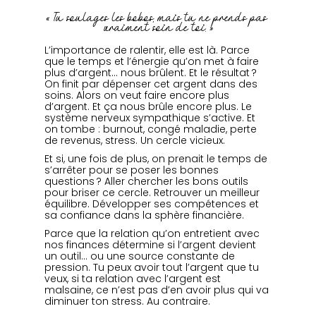
« Tu soulages les bobos, mais tu ne prends pas 
vraiment soin de toi. »
L’importance de ralentir, elle est là. Parce 
que le temps et l’énergie qu’on met à faire 
plus d’argent… nous brûlent. Et le résultat ? 
On finit par dépenser cet argent dans des 
soins. Alors on veut faire encore plus 
d’argent. Et ça nous brûle encore plus. Le 
système nerveux sympathique s’active. Et 
on tombe : burnout, congé maladie, perte 
de revenus, stress. Un cercle vicieux.
Et si, une fois de plus, on prenait le temps de 
s’arrêter pour se poser les bonnes 
questions ? Aller chercher les bons outils 
pour briser ce cercle. Retrouver un meilleur 
équilibre. Développer ses compétences et 
sa confiance dans la sphère financière.
Parce que la relation qu’on entretient avec 
nos finances détermine si l’argent devient 
un outil… ou une source constante de 
pression. Tu peux avoir tout l’argent que tu 
veux, si ta relation avec l’argent est 
malsaine, ce n’est pas d’en avoir plus qui va 
diminuer ton stress. Au contraire.