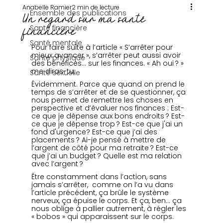
Anabelle Ramier
2 min de lecture
Ensemble des publications
Un regard sur ma santé
Santé financière
financière
Santé mentale
Pour faire suite à l’article « S’arrêter pour 
mieux avancer », s’arrêter peut aussi avoir 
Santé physique
des bénéfices… sur les finances. « Ah oui ? » 
me diras-tu.
Santé sexuelle
Évidemment. Parce que quand on prend le 
temps de s’arrêter et de se questionner, ça 
nous permet de remettre les choses en 
perspective et d’évaluer nos finances : Est-
ce que je dépense aux bons endroits ? Est-
ce que je dépense trop ? Est-ce que j'ai un 
fond d'urgence? Est-ce que j’ai des 
placements ? Ai-je pensé à mettre de 
l’argent de côté pour ma retraite ? Est-ce 
que j’ai un budget ? Quelle est ma relation 
avec l’argent ?
Être constamment dans l’action, sans 
jamais s’arrêter,  comme on l’a vu dans 
l’article précédent, ça brûle le système 
nerveux, ça épuise le corps. Et ça, ben… ça 
nous oblige à pallier autrement, à régler les 
« bobos » qui apparaissent sur le corps.