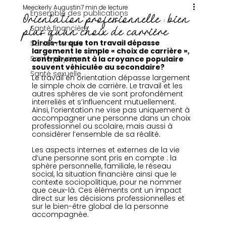
Meeckerly Augustin
7 min de lecture
Ensemble des publications
Orientation professionnelle : bien
Santé financière
plus qu’un choix de carrière
Dirais-tu que ton travail dépasse 
Santé mentale
largement le simple « choix de carrière », 
Santé physique
contrairement à la croyance populaire 
souvent véhiculée au secondaire?
Santé sexuelle
Le travail en orientation dépasse largement 
le simple choix de carrière. Le travail et les 
autres sphères de vie sont profondément 
interreliés et s’influencent mutuellement. 
Ainsi, l’orientation ne vise pas uniquement à 
accompagner une personne dans un choix 
professionnel ou scolaire, mais aussi à 
considérer l’ensemble de sa réalité.
Les aspects internes et externes de la vie 
d’une personne sont pris en compte : la 
sphère personnelle, familiale, le réseau 
social, la situation financière ainsi que le 
contexte sociopolitique, pour ne nommer 
que ceux-là. Ces éléments ont un impact 
direct sur les décisions professionnelles et 
sur le bien-être global de la personne 
accompagnée.