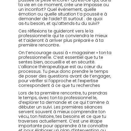
passée te pèse encore? Qu’est‑ce qui, dans 
ta vie en ce moment, crée une impasse ou 
un inconfort? Quel événement, quelle 
émotion ou quelle situation t’a poussé·e à 
demander de l’aide? Et surtout : de quoi 
as‑tu besoin, et qu’attends‑tu du suivi?
Ces réflexions te guideront vers le·la 
professionnel·le qui te conviendra le mieux 
et t’aideront à arriver plus préparé·e à ta 
première rencontre.
On t’encourage aussi à « magasiner » ton·ta 
professionnel·le. C’est essentiel que tu te 
sentes bien, accueilli·e et en sécurité. 
L’alliance thérapeutique est au cœur du 
processus. Tu peux donc prendre le temps 
de poser des questions avant de t’engager, 
pour vérifier si l’approche et l’expertise 
correspondent à ce que tu recherches
Lors de ta première rencontre, tu prendras 
le temps, avec ton·ta professionnel·le, 
d’explorer ta demande et ce qui t’amène à 
débuter un suivi. Les premières séances 
servent souvent à mieux comprendre ton 
vécu, ton histoire, tes besoins et ce que tu 
traverses actuellement. C’est une étape 
importante pour apprendre à te connaître 
et pour élaborer un plan d’intervention ou 