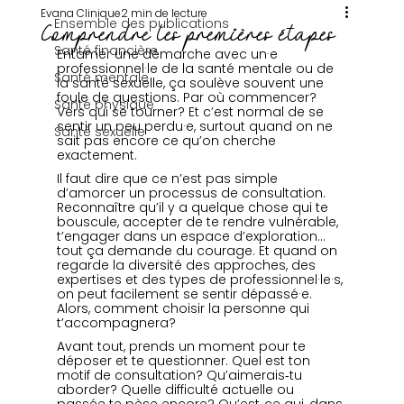
Evana Clinique
2 min de lecture
Ensemble des publications
Comprendre les premières étapes
Santé financière
Entamer une démarche avec un·e 
professionnel·le de la santé mentale ou de 
Santé mentale
la santé sexuelle, ça soulève souvent une 
foule de questions. Par où commencer? 
Santé physique
Vers qui se tourner? Et c’est normal de se 
sentir un peu perdu·e, surtout quand on ne 
Santé sexuelle
sait pas encore ce qu’on cherche 
exactement.
Il faut dire que ce n’est pas simple 
d’amorcer un processus de consultation. 
Reconnaître qu’il y a quelque chose qui te 
bouscule, accepter de te rendre vulnérable, 
t’engager dans un espace d’exploration… 
tout ça demande du courage. Et quand on 
regarde la diversité des approches, des 
expertises et des types de professionnel·le·s, 
on peut facilement se sentir dépassé·e. 
Alors, comment choisir la personne qui 
t’accompagnera?
Avant tout, prends un moment pour te 
déposer et te questionner. Quel est ton 
motif de consultation? Qu’aimerais‑tu 
aborder? Quelle difficulté actuelle ou 